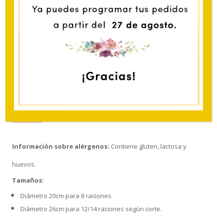
necesitas.
TARJETA PERSONALIZADA
(
+
1.00
€
)
TARTA
AÑADIR AL CARRITO
BANOFFEE
cantidad
Información sobre alérgenos:
Contiene gluten, lactosa y
huevos.
Tamaños:
Diámetro 20cm para 8 raciones.
Diámetro 26cm para 12/14 raciones según corte.