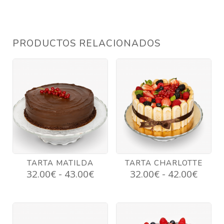
PRODUCTOS RELACIONADOS
TARTA MATILDA
TARTA CHARLOTTE
Rango
Rang
32.00
€
-
43.00
€
32.00
€
-
42.00
€
de
de
precios:
precio
desde
desd
32.00€
32.00