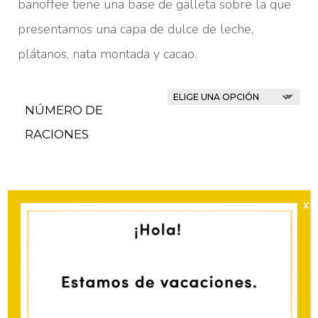
desde
banoffee tiene una base de galleta sobre la que
29.00€
presentamos una capa de dulce de leche,
hasta
plátanos, nata montada y cacao.
35.00€
NÚMERO DE
RACIONES
AÑADIR
VELA INDIVIDUAL
(
+
1.50
€
)
Indica en la caja de descripción más abajo los números que
necesitas.
DOS VELAS
(
+
3.00
€
)
Indica en la caja de descripción más abajo los números que