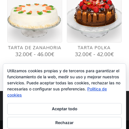
hasta
hasta
43.00€
42.00
TARTA DE ZANAHORIA
TARTA POLKA
Rango
Rang
32.00
€
-
46.00
€
32.00
€
-
42.00
€
de
de
precios:
precio
Utilizamos cookies propias y de terceros para garantizar el
desde
desd
funcionamiento de la web, medir su uso y mejorar nuestros
32.00€
32.00
servicios. Puede aceptar todas las cookies, rechazar las no
hasta
hasta
necesarias o configurar sus preferencias.
Política de
46.00€
42.00
cookies
Aviso legal y Política de privacidad
Aceptar todo
Política de cookies
Condiciones de venta
Rechazar