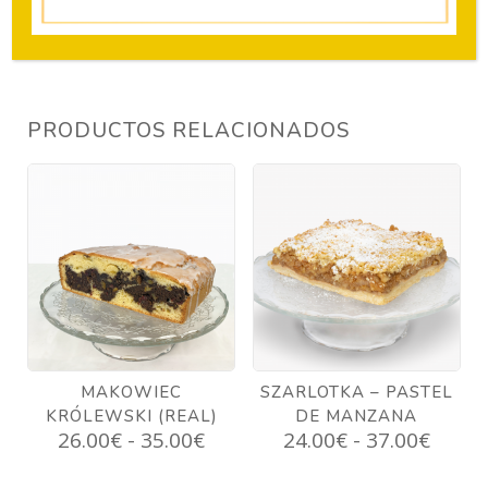
DE
huevos, almendras, nueces y trazas de cacahuetes.
AMAPOLA
cantidad
PRODUCTOS RELACIONADOS
MAKOWIEC
SZARLOTKA – PASTEL
KRÓLEWSKI (REAL)
DE MANZANA
Rango
Rang
26.00
€
-
35.00
€
24.00
€
-
37.00
€
de
de
precios:
precio