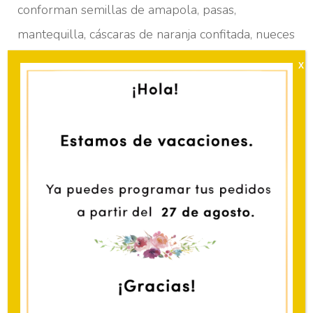
26.00€
conforman semillas de amapola, pasas,
hasta
mantequilla, cáscaras de naranja confitada, nueces
35.00€
y almendras.
Esta delicia no falta ninguna navidad en las mesas
polacas.
NÚMERO DE
RACIONES
MAKOWIEC
AÑADIR AL CARRITO
-
PASTEL
Información sobre alérgenos:
Contiene gluten, lactosa,