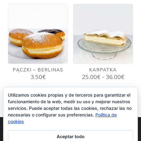
desde
desd
26.00€
24.00
hasta
hasta
35.00€
37.00
PĄCZKI – BERLINAS
KARPATKA
Rang
3.50
€
25.00
€
-
36.00
€
de
precio
Utilizamos cookies propias y de terceros para garantizar el
desd
funcionamiento de la web, medir su uso y mejorar nuestros
25.00
servicios. Puede aceptar todas las cookies, rechazar las no
hasta
necesarias o configurar sus preferencias.
Política de
36.00
cookies
Aviso legal y Política de privacidad
Aceptar todo
Política de cookies
Condiciones de venta