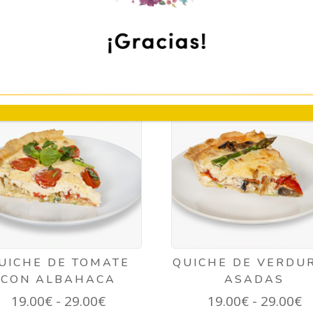
NADOS
UICHE DE TOMATE
QUICHE DE VERDU
CON ALBAHACA
ASADAS
Rango
R
19.00
€
-
29.00
€
19.00
€
-
29.00
€