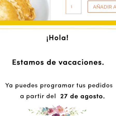
EMPANADILLA
AÑADIR 
POLLO
cantidad
Información sobre alérgeno